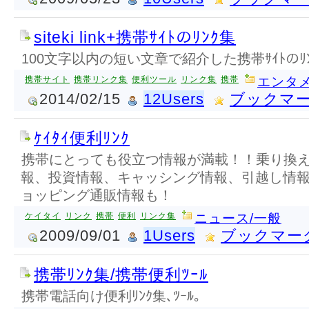
siteki link+携帯ｻｲﾄのﾘﾝｸ集
100文字以内の短い文章で紹介した携帯ｻｲﾄのﾘ
携帯サイト
携帯リンク集
便利ツール
リンク集
携帯
エンタメ
2014/02/15
12Users
ブックマ
ｹｲﾀｲ便利ﾘﾝｸ
携帯にとっても役立つ情報が満載！！乗り換
報、投資情報、キャッシング情報、引越し情
ョッピング通販情報も！
ケイタイ
リンク
携帯
便利
リンク集
ニュース/一般
2009/09/01
1Users
ブックマー
携帯ﾘﾝｸ集/携帯便利ﾂｰﾙ
携帯電話向け便利ﾘﾝｸ集､ﾂｰﾙ｡