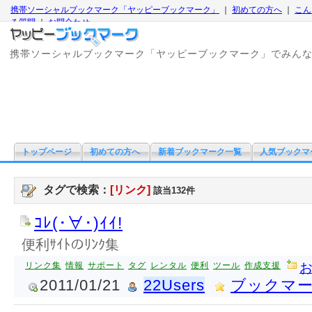
携帯ソーシャルブックマーク「ヤッピーブックマーク」
｜
初めての方へ
｜
こん
る質問
｜
お問合わせ
携帯ソーシャルブックマーク「ヤッピーブックマーク」でみん
トップページ
初めての方へ
新着ブックマーク一覧
人気ブックマ
タグで検索：
[リンク]
該当132件
ｺﾚ(･∀･)ｲｲ!
便利ｻｲﾄのﾘﾝｸ集
リンク集
情報
サポート
タグ
レンタル
便利
ツール
作成支援
2011/01/21
22Users
ブックマ