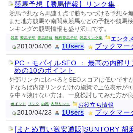
競馬予想【勝馬情報】リンク集
競馬予想なら馬連１点で勝ちつづける予想を
また地方競馬や南関東競馬などの予想や競馬
ンキングの競馬情報も盛り沢山です。
競馬
競馬予想
競馬情報
無料競馬予想
競馬リンク集
エンタメ
2010/04/06
1Users
ブックマー
PC・モバイルSEO ： 最高の内部
めの10のポイント
外部リンクに比べるとSEOスコアは低いです
ドならば内部リンクだけの施策で上位表示が
を中々抜けない方は、一度検討してみた方が
ポイント
リンク
内部
内部リンク
お役立ち情報
2010/04/23
1Users
ブックマー
[まとめ買い激安通販]SUNTORY 胡麻