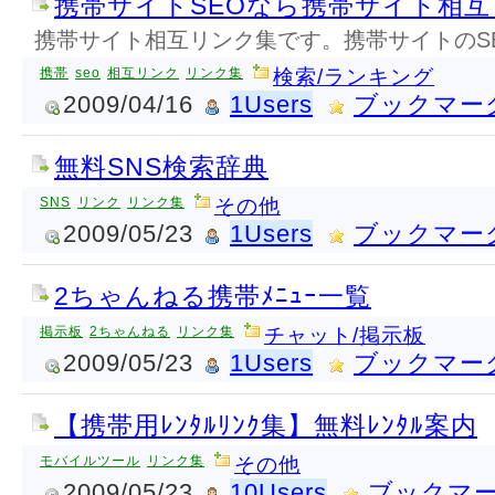
携帯サイトSEOなら携帯サイト相
携帯サイト相互リンク集です。携帯サイトのS
携帯
seo
相互リンク
リンク集
検索/ランキング
2009/04/16
1Users
ブックマー
無料SNS検索辞典
SNS
リンク
リンク集
その他
2009/05/23
1Users
ブックマー
2ちゃんねる携帯ﾒﾆｭｰ一覧
掲示板
2ちゃんねる
リンク集
チャット/掲示板
2009/05/23
1Users
ブックマー
【携帯用ﾚﾝﾀﾙﾘﾝｸ集】無料ﾚﾝﾀﾙ案内
モバイルツール
リンク集
その他
2009/05/23
10Users
ブックマ