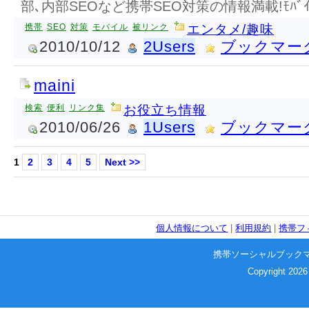
部､内部SEOなど携帯SEO対策の情報満載!ﾓﾊﾞ
携帯
SEO
対策
モバイル
被リンク
エンタメ/趣味
2010/10/12
2Users
ブックマー
maini
検索
便利
リンク集
お役立ち情報
2010/06/26
1Users
ブックマー
1
2
3
4
5
Next >>
個人情報について
|
利用規約
|
携帯フ
携帯ソーシャルブック
Copyright 2026