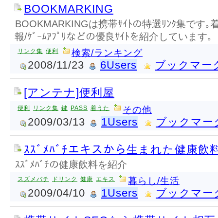
BOOKMARKING
BOOKMARKINGは携帯ｻｲﾄの特選ﾘﾝｸ集です
報/ｹﾞｰﾑｱﾌﾟﾘなどの優良ｻｲﾄを紹介しています｡
リンク集
便利
検索/ランキング
2008/11/23
6Users
ブックマー
[アンテナ]便利屋
便利
リンク集
鍵
PASS
着うた
その他
2009/03/13
1Users
ブックマー
ｽｽﾞﾒﾊﾞﾁエキスから生まれた健康飲
ｽｽﾞﾒﾊﾞﾁの健康飲料を紹介
スズメバチ
ドリンク
健康
エキス
暮らし/生活
2009/04/10
1Users
ブックマー