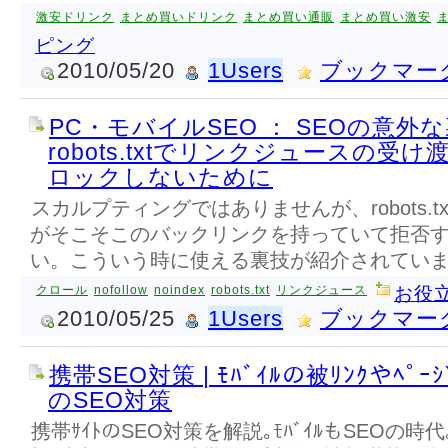
激安ドリンク
まとめ買いドリンク
まとめ買い通販
まとめ買い激安
ピング
2010/05/20
1Users
ブックマー
PC・モバイルSEO ： SEOの意外
robots.txtでリンクジュースの受
ロックしないために
スカルプティングではありませんが、robots.
がそこそこのバックリンクを持っていて拒否
い。こういう時に使える裏技が紹介されてい
クロール
nofollow
noindex
robots.txt
リンクジュース
お役
2010/05/25
1Users
ブックマー
携帯SEO対策 | ﾓﾊﾞｲﾙの被ﾘﾝｸやﾍﾟ
のSEO対策
携帯ｻｲﾄのSEO対策を解説｡ﾓﾊﾞｲﾙもSEOの時代｡ﾍ