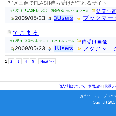
写メ画像でFLASH待ち受けが作れるサイト
待ち受け
FLASH待ち受け
画像作成
モバイルツール
待受け
2009/05/23
3Users
ブックマー
でこまる
待ち受け
画像作成
デコメ
モバイルツール
待受け画像
2009/05/23
1Users
ブックマー
1
2
3
4
5
Next >>
個人情報について
|
利用規約
|
携帯フ
携帯ソーシャルブック
Copyright 2026