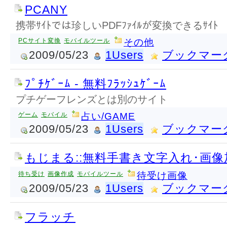
PCANY
携帯ｻｲﾄでは珍しいPDFﾌｧｲﾙが変換できるｻｲﾄ
PCサイト変換
モバイルツール
その他
2009/05/23
1Users
ブックマー
ﾌﾟﾁｹﾞｰﾑ - 無料ﾌﾗｯｼｭｹﾞｰﾑ
プチゲーフレンズとは別のサイト
ゲーム
モバイル
占い/GAME
2009/05/23
1Users
ブックマー
もじまる::無料手書き文字入れ･画像加
待ち受け
画像作成
モバイルツール
待受け画像
2009/05/23
1Users
ブックマー
フラッチ