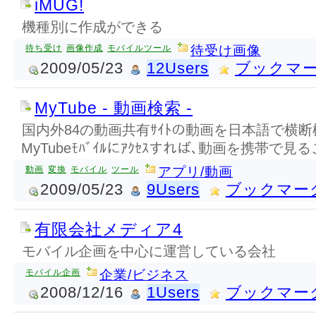
iMUG!
機種別に作成ができる
待ち受け
画像作成
モバイルツール
待受け画像
2009/05/23
12Users
ブックマ
MyTube - 動画検索 -
国内外84の動画共有ｻｲﾄの動画を日本語で横断
MyTubeﾓﾊﾞｲﾙにｱｸｾｽすれば､動画を携帯で見
動画
変換
モバイル
ツール
アプリ/動画
2009/05/23
9Users
ブックマー
有限会社メディア4
モバイル企画を中心に運営している会社
モバイル企画
企業/ビジネス
2008/12/16
1Users
ブックマー