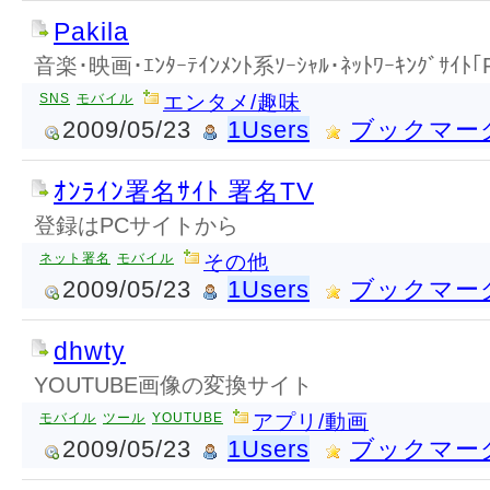
Pakila
音楽･映画･ｴﾝﾀｰﾃｲﾝﾒﾝﾄ系ｿｰｼｬﾙ･ﾈｯﾄﾜｰｷﾝｸﾞｻｲﾄ｢Pa
SNS
モバイル
エンタメ/趣味
2009/05/23
1Users
ブックマー
ｵﾝﾗｲﾝ署名ｻｲﾄ 署名TV
登録はPCサイトから
ネット署名
モバイル
その他
2009/05/23
1Users
ブックマー
dhwty
YOUTUBE画像の変換サイト
モバイル
ツール
YOUTUBE
アプリ/動画
2009/05/23
1Users
ブックマー