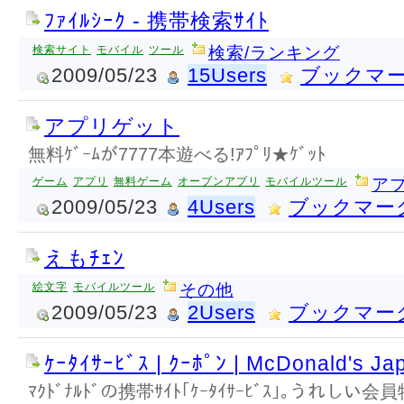
ﾌｧｲﾙｼｰｸ - 携帯検索ｻｲﾄ
検索サイト
モバイル
ツール
検索/ランキング
2009/05/23
15Users
ブックマ
アプリゲット
無料ｹﾞｰﾑが7777本遊べる!ｱﾌﾟﾘ★ｹﾞｯﾄ
ゲーム
アプリ
無料ゲーム
オープンアプリ
モバイルツール
アプ
2009/05/23
4Users
ブックマー
えもﾁｪﾝ
絵文字
モバイルツール
その他
2009/05/23
2Users
ブックマー
ｹｰﾀｲｻｰﾋﾞｽ | ｸｰﾎﾟﾝ | McDonald's Ja
ﾏｸﾄﾞﾅﾙﾄﾞの携帯ｻｲﾄ｢ｹｰﾀｲｻｰﾋﾞｽ｣｡うれし