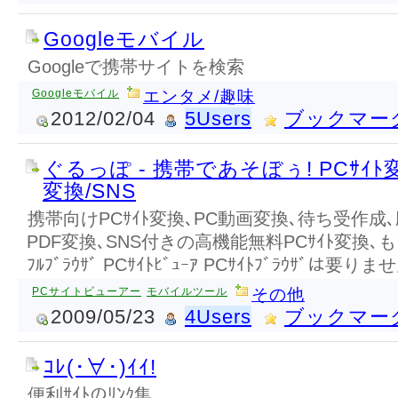
Googleモバイル
Googleで携帯サイトを検索
Googleモバイル
エンタメ/趣味
2012/02/04
5Users
ブックマー
ぐるっぽ - 携帯であそぼぅ! PCｻｲﾄ
変換/SNS
携帯向けPCｻｲﾄ変換､PC動画変換､待ち受作成､
PDF変換､SNS付きの高機能無料PCｻｲﾄ変換､も
ﾌﾙﾌﾞﾗｳｻﾞ PCｻｲﾄﾋﾞｭｰｱ PCｻｲﾄﾌﾞﾗｳｻﾞは要りま
PCサイトビューアー
モバイルツール
その他
2009/05/23
4Users
ブックマー
ｺﾚ(･∀･)ｲｲ!
便利ｻｲﾄのﾘﾝｸ集