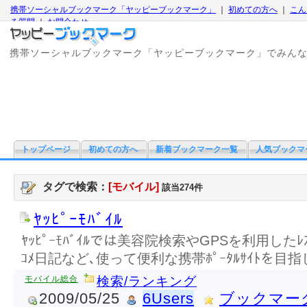
携帯ソーシャルブックマーク「ヤッピーブックマーク」
｜
初めての方へ
｜
こん
る質問
｜
お問合わせ
携帯ソーシャルブックマーク「ヤッピーブックマーク」でみん
トップページ
初めての方へ
新着ブックマーク一覧
人気ブックマ
タグで検索：
[モバイル]
該当274件
ﾔｯﾋﾟｰﾓﾊﾞｲﾙ
ﾔｯﾋﾟｰﾓﾊﾞｲﾙでは美容院検索やGPSを利用したﾚｽﾄﾗ
ｺﾒ日記など､使って便利な携帯ﾎﾟｰﾀﾙｻｲﾄを目
モバイル総合
検索/ランキング
2009/05/25
6Users
ブックマー