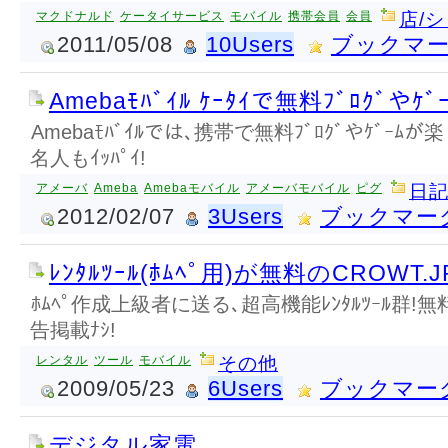
マクドナルド
ケータイサービス
モバイル
携帯会員
会員
店/
2011/05/08
10Users
ブックマ
Amebaﾓﾊﾞｲﾙ ｹｰﾀｲで無料ﾌﾞﾛｸﾞやｹﾞｰ
Amebaﾓﾊﾞｲﾙでは､携帯で無料ﾌﾞﾛｸﾞやｹﾞｰ
名人もｲｯﾊﾟｲ!
アメーバ
Ameba
Amebaモバイル
アメーバモバイル
ピグ
日記
2012/02/07
3Users
ブックマー
ﾚﾝﾀﾙﾂｰﾙ(ﾎﾑﾍﾟ用)が無料のCROWT.J
ﾎﾑﾍﾟ作成上級者に送る､超高機能ﾚﾝﾀﾙﾂｰﾙ群!
告掲載ﾅｼ!
レンタル
ツール
モバイル
その他
2009/05/23
6Users
ブックマー
デジタル家電