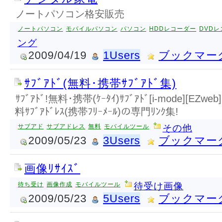
ノートパソコン格安販売
ノートパソコン
モバイルパソコン
パソコン
HDDレコーダー
DVD
ング
2009/04/19
1Users
ブックマー
ｻﾌﾞｱﾄﾞ(無料･携帯ｻﾌﾞｱﾄﾞ集)
ｻﾌﾞｱﾄﾞ!無料･携帯(ｹｰﾀｲ)ｻﾌﾞｱﾄﾞ[i-mode][EZweb
料ｻﾌﾞｱﾄﾞﾚｽ(携帯ﾌﾘｰﾒｰﾙ)の専門ﾘﾝｸ集!
サブアド
サブアドレス
無料
モバイルツール
その他
2009/05/23
3Users
ブックマー
画像ﾘｻｲｽﾞ
待ち受け
画像作成
モバイルツール
待受け画像
2009/05/23
5Users
ブックマー