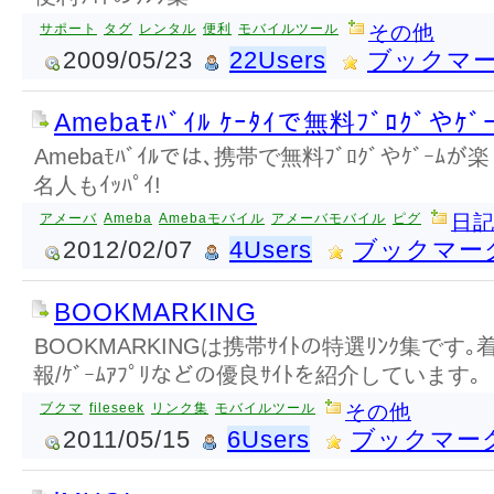
サポート
タグ
レンタル
便利
モバイルツール
その他
2009/05/23
22Users
ブックマ
Amebaﾓﾊﾞｲﾙ ｹｰﾀｲで無料ﾌﾞﾛｸﾞやｹﾞｰ
Amebaﾓﾊﾞｲﾙでは､携帯で無料ﾌﾞﾛｸﾞやｹﾞｰ
名人もｲｯﾊﾟｲ!
アメーバ
Ameba
Amebaモバイル
アメーバモバイル
ピグ
日記
2012/02/07
4Users
ブックマー
BOOKMARKING
BOOKMARKINGは携帯ｻｲﾄの特選ﾘﾝｸ集です
報/ｹﾞｰﾑｱﾌﾟﾘなどの優良ｻｲﾄを紹介しています｡
ブクマ
fileseek
リンク集
モバイルツール
その他
2011/05/15
6Users
ブックマー