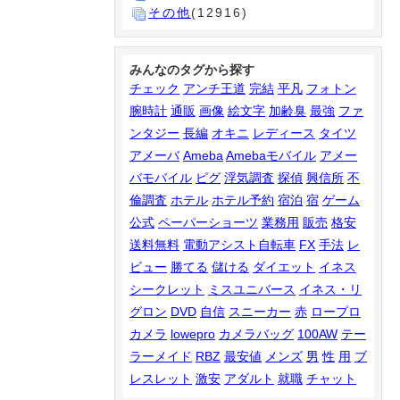
その他
(12916)
みんなのタグから探す
チェック
アンチ王道
完結
平凡
フォトン
腕時計
通販
画像
絵文字
加齢臭
最強
ファ
ンタジー
長編
オキニ
レディース
タイツ
アメーバ
Ameba
Amebaモバイル
アメー
バモバイル
ピグ
浮気調査
探偵
興信所
不
倫調査
ホテル
ホテル予約
宿泊
宿
ゲーム
公式
ペーパーショーツ
業務用
販売
格安
送料無料
電動アシスト自転車
FX
手法
レ
ビュー
勝てる
儲ける
ダイエット
イネス
シークレット
ミスユニバース
イネス・リ
グロン
DVD
自信
スニーカー
赤
ロープロ
カメラ
lowepro
カメラバッグ
100AW
テー
ラーメイド
RBZ
最安値
メンズ
男
性
用
ブ
レスレット
激安
アダルト
就職
チャット