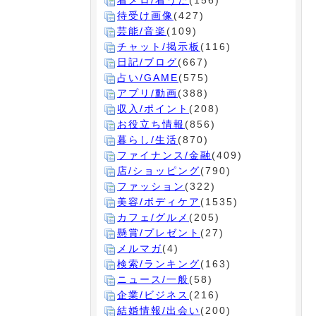
着メロ/着うた
(156)
待受け画像
(427)
芸能/音楽
(109)
チャット/掲示板
(116)
日記/ブログ
(667)
占い/GAME
(575)
アプリ/動画
(388)
収入/ポイント
(208)
お役立ち情報
(856)
暮らし/生活
(870)
ファイナンス/金融
(409)
店/ショッピング
(790)
ファッション
(322)
美容/ボディケア
(1535)
カフェ/グルメ
(205)
懸賞/プレゼント
(27)
メルマガ
(4)
検索/ランキング
(163)
ニュース/一般
(58)
企業/ビジネス
(216)
結婚情報/出会い
(200)