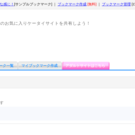
な感じ！
[サンプルブックマーク] ｜
ブックマーク作成
[無料]
｜
ブックマーク管理
[
なのお気に入りケータイサイトを共有しよう！
ーク一覧
マイブックマーク作成
アダルトサイトはこちら
す