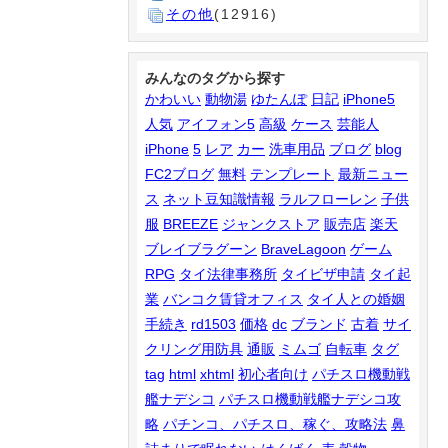
その他
(12916)
みんなのタグから探す
かわいい
動物湯
ゆたんぽ
日記
iPhone5
人気
アイフォン5
高級
ケース
芸能人
iPhone
5
レア
カー
洗車用品
ブログ
blog
FC2ブログ
無料
テンプレート
最新ニュー
ス
ネット豆知識情報
ラルフローレン
子供
服
BREEZE
ジャンクストア
販売店
楽天
ブレイブラグーン
BraveLagoon
ゲーム
RPG
タイ法律事務所
タイビザ申請
タイ起
業
バンコク賃貸オフィス
タイ人との婚姻
手続き
rd1503
価格
dc
ブランド
古着
サイ
クリング用防具
通販
ミムゴ
自転車
タグ
tag
html
xhtml
初心者向け
パチスロ機動戦
艦ナデシコ
パチスロ機動戦艦ナデシコ攻
略
パチンコ、パチスロ、稼ぐ、攻略法
鼻