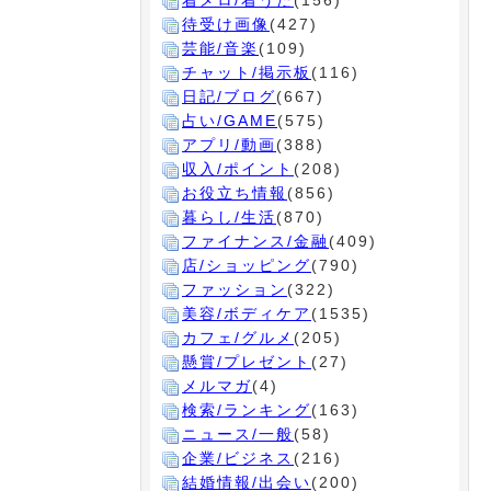
着メロ/着うた
(156)
待受け画像
(427)
芸能/音楽
(109)
チャット/掲示板
(116)
日記/ブログ
(667)
占い/GAME
(575)
アプリ/動画
(388)
収入/ポイント
(208)
お役立ち情報
(856)
暮らし/生活
(870)
ファイナンス/金融
(409)
店/ショッピング
(790)
ファッション
(322)
美容/ボディケア
(1535)
カフェ/グルメ
(205)
懸賞/プレゼント
(27)
メルマガ
(4)
検索/ランキング
(163)
ニュース/一般
(58)
企業/ビジネス
(216)
結婚情報/出会い
(200)