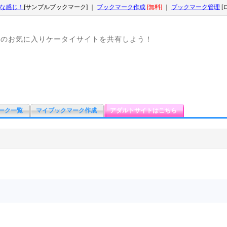
な感じ！
[サンプルブックマーク] ｜
ブックマーク作成
[無料]
｜
ブックマーク管理
[
なのお気に入りケータイサイトを共有しよう！
ーク一覧
マイブックマーク作成
アダルトサイトはこちら