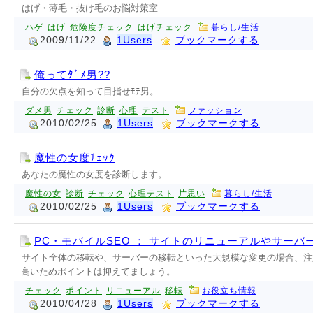
はげ・薄毛・抜け毛のお悩対策室
ハゲ
はげ
危険度チェック
はげチェック
暮らし/生活
2009/11/22
1Users
ブックマークする
俺ってﾀﾞﾒ男??
自分の欠点を知って目指せﾓﾃ男。
ダメ男
チェック
診断
心理
テスト
ファッション
2010/02/25
1Users
ブックマークする
魔性の女度ﾁｪｯｸ
あなたの魔性の女度を診断します。
魔性の女
診断
チェック
心理テスト
片思い
暮らし/生活
2010/02/25
1Users
ブックマークする
PC・モバイルSEO ： サイトのリニューアルやサー
サイト全体の移転や、サーバーの移転といった大規模な変更の場合、注
高いためポイントは抑えてましょう。
チェック
ポイント
リニューアル
移転
お役立ち情報
2010/04/28
1Users
ブックマークする