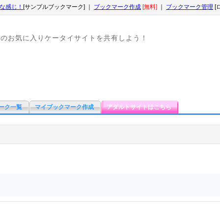
な感じ！
[サンプルブックマーク] ｜
ブックマーク作成
[無料]
｜
ブックマーク管理
[
なのお気に入りケータイサイトを共有しよう！
ーク一覧
マイブックマーク作成
アダルトサイトはこちら