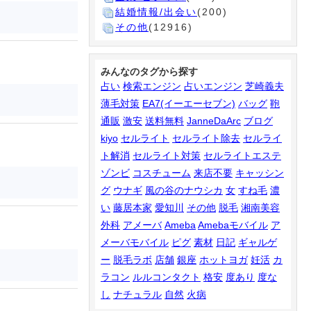
結婚情報/出会い
(200)
その他
(12916)
みんなのタグから探す
占い
検索エンジン
占いエンジン
芝崎義夫
薄毛対策
EA7(イーエーセブン)
バッグ
鞄
通販
激安
送料無料
JanneDaArc
ブログ
kiyo
セルライト
セルライト除去
セルライ
ト解消
セルライト対策
セルライトエステ
ゾンビ
コスチューム
来店不要
キャッシン
グ
ウナギ
風の谷のナウシカ
女
すね毛
濃
い
藤居本家
愛知川
その他
脱毛
湘南美容
外科
アメーバ
Ameba
Amebaモバイル
ア
メーバモバイル
ピグ
素材
日記
ギャルゲ
ー
脱毛ラボ
店舗
銀座
ホットヨガ
妊活
カ
ラコン
ルルコンタクト
格安
度あり
度な
し
ナチュラル
自然
火病