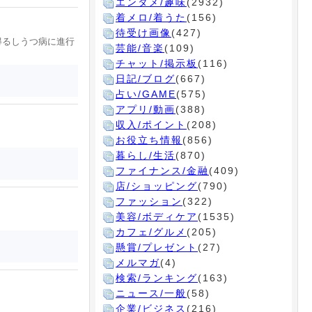
エンタメ/趣味
(2932)
着メロ/着うた
(156)
待受け画像
(427)
得るしうつ病に進行
芸能/音楽
(109)
チャット/掲示板
(116)
日記/ブログ
(667)
占い/GAME
(575)
アプリ/動画
(388)
収入/ポイント
(208)
お役立ち情報
(856)
暮らし/生活
(870)
ファイナンス/金融
(409)
店/ショッピング
(790)
ファッション
(322)
美容/ボディケア
(1535)
カフェ/グルメ
(205)
懸賞/プレゼント
(27)
メルマガ
(4)
検索/ランキング
(163)
ニュース/一般
(58)
企業/ビジネス
(216)