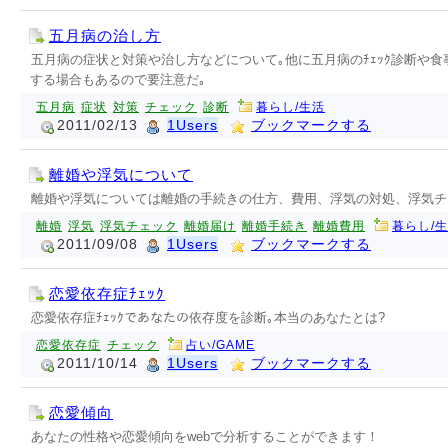
五月病の治し方
五月病の症状と対策や治し方などについて｡他に五月病のﾁｪｯｸ診断や
する場合もあるので要注意だ｡
五月病
症状
対策
チェック
診断
暮らし/生活
2011/02/13
1Users
ブックマークする
離婚や浮気について
離婚や浮気については離婚の手続きの仕方、費用、浮気の対処、浮気チ
離婚
浮気
浮気チェック
離婚届け
離婚手続き
離婚費用
暮らし/
2011/09/08
1Users
ブックマークする
恋愛依存症ﾁｪｯｸ
恋愛依存症ﾁｪｯｸであなたの依存度を診断｡本当のあなたとは?
恋愛依存症
チェック
占い/GAME
2011/10/14
1Users
ブックマークする
恋愛傾向
あなたの性格や恋愛傾向をwebで分析することができます！