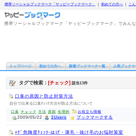
携帯ソーシャルブックマーク「ヤッピーブックマーク」
｜
初めての方へ
｜
こん
携帯ソーシャルブックマーク「ヤッピーブックマーク」でみん
トップページ
初めての方へ
新着ブックマーク一覧
人気ブックマ
タグで検索：
[チェック]
該当13件
口臭の原因と防止対策方法
自分で出来る口臭ﾁｪｯｸ方法や防止方法について
口臭
チェック
方法
原因
生理的
お役立ち情報
2009/05/22
1Users
ブックマークする
ﾊｹﾞ危険度ﾁｪｯｸ-はげ・薄毛・抜け毛のお悩対策室