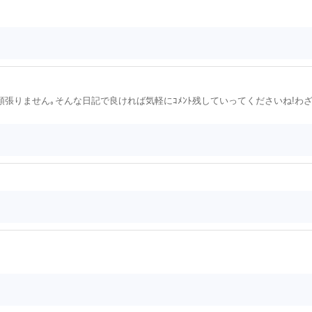
頑張りません｡そんな日記で良ければ気軽にｺﾒﾝﾄ残していってくださいね!わ