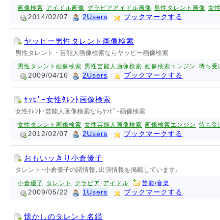
画像検索
アイドル画像
グラビアアイドル画像
男性タレント画像
女
2014/02/07
2Users
ブックマークする
ヤッピー男性タレント画像検索
男性タレント・芸能人画像検索ならヤッピー画像検索
男性タレント画像検索
男性芸能人画像検索
画像検索エンジン
待ち受
2009/04/16
2Users
ブックマークする
ﾔｯﾋﾟｰ女性ﾀﾚﾝﾄ画像検索
女性ﾀﾚﾝﾄ･芸能人画像検索ならﾔｯﾋﾟｰ画像検索
女性タレント画像検索
女性芸能人画像検索
画像検索エンジン
待ち受
2012/02/07
2Users
ブックマークする
おもいッきり小倉優子
タレント･小倉優子の諸情報､出演情報を掲載しています｡
小倉優子
タレント
グラビア
アイドル
芸能/音楽
2009/05/22
1Users
ブックマークする
懐かしのタレント名鑑