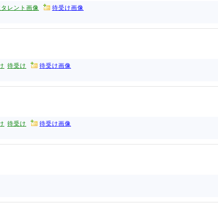
性タレント画像
待受け画像
け
待受け
待受け画像
け
待受け
待受け画像