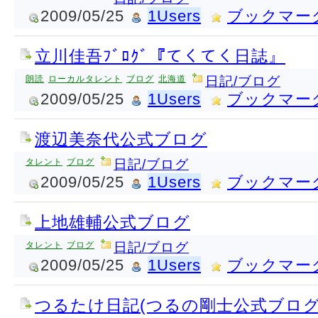
2009/05/25
1Users
ブックマー
立川佳吾ﾌﾞﾛｸﾞ『てくてく日誌』
朗読
ローカルタレント
ブログ
北海道
日記/ブログ
2009/05/25
1Users
ブックマー
渡辺美奈代公式ブログ
タレント
ブログ
日記/ブログ
2009/05/25
1Users
ブックマー
上地雄輔公式ブログ
タレント
ブログ
日記/ブログ
2009/05/25
1Users
ブックマー
つるたけ日記(つるの剛士公式ブログ