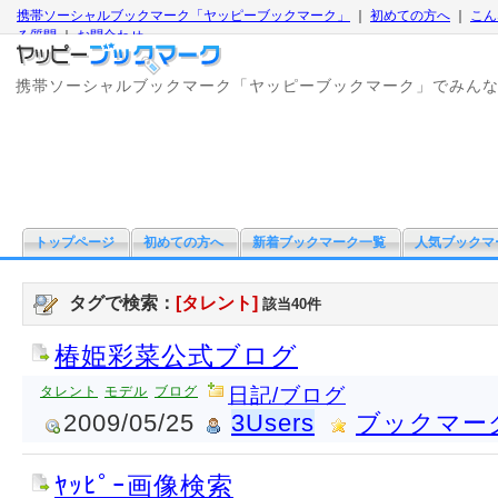
携帯ソーシャルブックマーク「ヤッピーブックマーク」
｜
初めての方へ
｜
こん
る質問
｜
お問合わせ
携帯ソーシャルブックマーク「ヤッピーブックマーク」でみん
トップページ
初めての方へ
新着ブックマーク一覧
人気ブックマ
タグで検索：
[タレント]
該当40件
椿姫彩菜公式ブログ
タレント
モデル
ブログ
日記/ブログ
2009/05/25
3Users
ブックマー
ﾔｯﾋﾟｰ画像検索