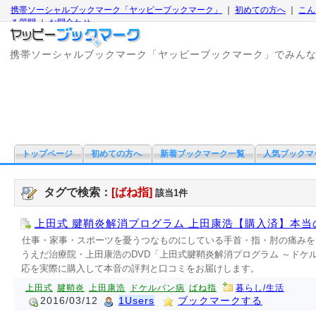
携帯ソーシャルブックマーク「ヤッピーブックマーク」
｜
初めての方へ
｜
こん
る質問
｜
お問合わせ
携帯ソーシャルブックマーク「ヤッピーブックマーク」でみん
トップページ
初めての方へ
新着ブックマーク一覧
人気ブックマ
タグで検索：
[ばね指]
該当1件
上田式 腱鞘炎解消プログラム 上田康浩【購入済】本当
仕事・家事・スポーツを憂うつなものにしている手首・指・肘の痛みを
うえだ治療院・上田康浩のDVD「上田式腱鞘炎解消プログラム ～ドケ
応を実際に購入して本音の評判と口コミをお届けします。
上田式
腱鞘炎
上田康浩
ドケルバン病
ばね指
暮らし/生活
2016/03/12
1Users
ブックマークする