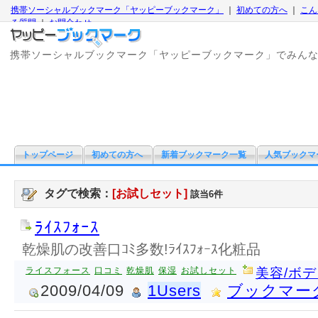
携帯ソーシャルブックマーク「ヤッピーブックマーク」
｜
初めての方へ
｜
こん
る質問
｜
お問合わせ
携帯ソーシャルブックマーク「ヤッピーブックマーク」でみん
トップページ
初めての方へ
新着ブックマーク一覧
人気ブックマ
タグで検索：
[お試しセット]
該当6件
ﾗｲｽﾌｫｰｽ
乾燥肌の改善口ｺﾐ多数!ﾗｲｽﾌｫｰｽ化粧品
ライスフォース
口コミ
乾燥肌
保湿
お試しセット
美容/ボ
2009/04/09
1Users
ブックマー