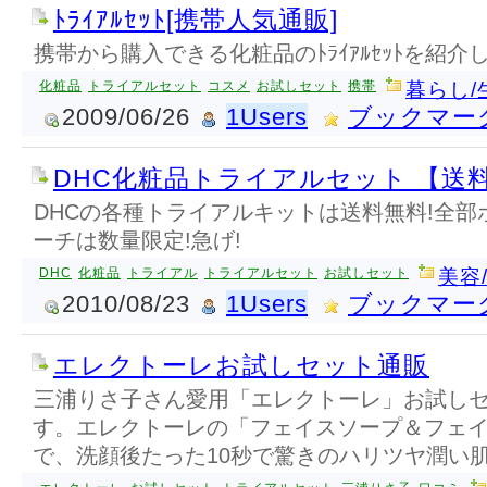
ﾄﾗｲｱﾙｾｯﾄ[携帯人気通販]
携帯から購入できる化粧品のﾄﾗｲｱﾙｾｯﾄを紹介
化粧品
トライアルセット
コスメ
お試しセット
携帯
暮らし/
2009/06/26
1Users
ブックマー
DHC化粧品トライアルセット 【送
DHCの各種トライアルキットは送料無料!全部
ーチは数量限定!急げ!
DHC
化粧品
トライアル
トライアルセット
お試しセット
美容
2010/08/23
1Users
ブックマー
エレクトーレお試しセット通販
三浦りさ子さん愛用「エレクトーレ」お試し
す。エレクトーレの「フェイスソープ＆フェ
で、洗顔後たった10秒で驚きのハリツヤ潤い