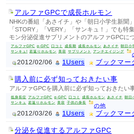
アルファGPCで成長ホルモン
NHKの番組「あさイチ」や「朝日小学生新聞
「STORY」「VERY」「サンキュ！」でも
モン分泌促進サプリメントのアルファGPCに
アルファGPC
α-GPC
口コミ
成長期
成長ホルモン
あさイチ
朝日小
サンキュ!
若返りホルモン
美容
サプリメント
アンチエイジング
2012/02/06
1Users
ブックマー
購入前に必ず知っておきたい事
アルファGPCを購入前に必ず知っておきたい
低身長症
アルファGPC
α-GPC
口コミ
成長ホルモン
あさイチ
朝日
サンキュ
若返りホルモン
美容
子供の身長
の他
2012/03/26
1Users
ブックマー
分泌を促進するアルファGPC