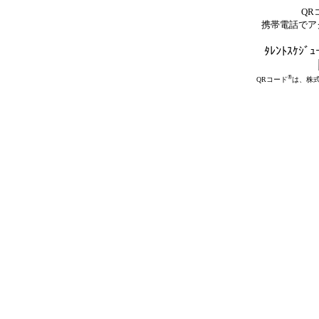
QR
携帯電話でア
ﾀﾚﾝﾄｽｹｼﾞｭ
®
QRコード
は、株