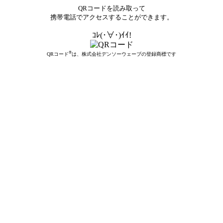
QRコードを読み取って
携帯電話でアクセスすることができます。
ｺﾚ(･∀･)ｲｲ!
®
QRコード
は、株式会社デンソーウェーブの登録商標です