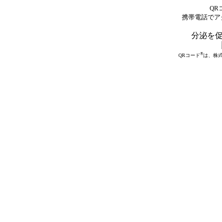
QR
携帯電話でア
分泌を促
®
QRコード
は、株