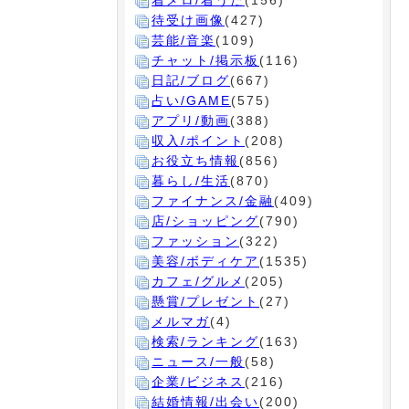
着メロ/着うた
(156)
待受け画像
(427)
芸能/音楽
(109)
チャット/掲示板
(116)
日記/ブログ
(667)
占い/GAME
(575)
アプリ/動画
(388)
収入/ポイント
(208)
お役立ち情報
(856)
暮らし/生活
(870)
ファイナンス/金融
(409)
店/ショッピング
(790)
ファッション
(322)
美容/ボディケア
(1535)
カフェ/グルメ
(205)
懸賞/プレゼント
(27)
メルマガ
(4)
検索/ランキング
(163)
ニュース/一般
(58)
企業/ビジネス
(216)
結婚情報/出会い
(200)