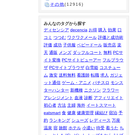
その他
(12916)
みんなのタグから探す
ディセンシア
decencia
お得
購入
効果
口
コミ
つつむ
ワクワクメール
評価と成功術
評価
成功
子供服
ベビードール
販売店
楽
天
通販
メンズ
ダッフルコート
無料
PCサ
イト変換
PCサイトビューアー
フルブラウ
ザ
PCサイトブラウザ
白雪姫
コスチュー
ム
激安
送料無料
看護師
転職
求人
ガジェ
ット通信
ゲーム・アニメ
パチスロ
モンス
ターハンター
新機種
ニクソン
フラワー
アレンジメント
血液
診断
アフィリエイト
初心者
方法
主婦
海外
イートスマート
eatsmart
食
健康
健康管理
縁結び
宿泊
予
約
ランキング
シューズ
レディース
万座
温泉
宿
旅館
ホテル
小遣い
待受
着うた
ち