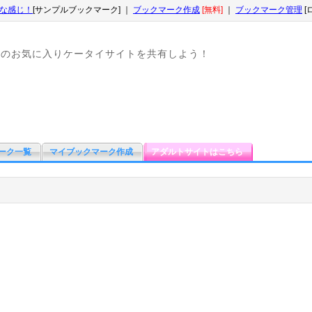
な感じ！
[サンプルブックマーク] ｜
ブックマーク作成
[無料]
｜
ブックマーク管理
[
なのお気に入りケータイサイトを共有しよう！
ーク一覧
マイブックマーク作成
アダルトサイトはこちら