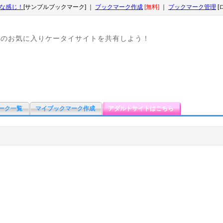
な感じ！
[サンプルブックマーク] ｜
ブックマーク作成
[無料]
｜
ブックマーク管理
[
なのお気に入りケータイサイトを共有しよう！
ーク一覧
マイブックマーク作成
アダルトサイトはこちら