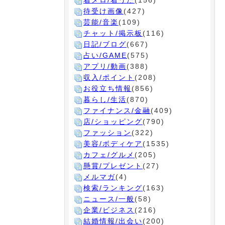
着メロ/着うた
(156)
待受け画像
(427)
芸能/音楽
(109)
チャット/掲示板
(116)
日記/ブログ
(667)
占い/GAME
(575)
アプリ/動画
(388)
収入/ポイント
(208)
お役立ち情報
(856)
暮らし/生活
(870)
ファイナンス/金融
(409)
店/ショッピング
(790)
ファッション
(322)
美容/ボディケア
(1535)
カフェ/グルメ
(205)
懸賞/プレゼント
(27)
メルマガ
(4)
検索/ランキング
(163)
ニュース/一般
(58)
企業/ビジネス
(216)
結婚情報/出会い
(200)