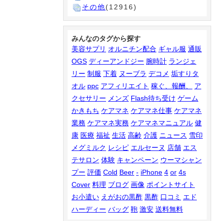
その他
(12916)
みんなのタグから探す
美容サプリ
オルニチン配合
ギャル服
通販
OGS
ディーアンドジー
腕時計
ランジェ
リー
制服
下着
ヌーブラ
デコメ
垢すりタ
オル
ppc
アフィリエイト
稼ぐ、報酬、
ア
クセサリー
メンズ
Flash待ち受け
ゲーム
かきもち
ケアマネ
ケアマネ仕事
ケアマネ
業務
ケアマネ実務
ケアマネマニュアル
健
康
医療
福祉
生活
高齢
介護
ニュース
雪印
メグミルク
レシピ
エルセーヌ
店舗
エス
テサロン
体験
キャンペーン
ウーマシャン
プー
評価
Cold
Beer
-
iPhone
4
or
4s
Cover
料理
ブログ
画像
ポイントサイト
お小遣い
えがおの黒酢
黒酢
口コミ
エド
ハーディー
バッグ
鞄
激安
送料無料