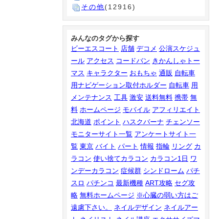
その他
(12916)
みんなのタグから探す
ビーエスコート
店舗
デコメ
公演スケジュ
ール
アクセス
コードバン
きかんしゃトー
マス
キャラクター
おもちゃ
通販
自転車
用ナビゲーション取付ホルダー
自転車
用
メンテナンス
工具
激安
送料無料
携帯
無
料
ホームページ
モバイル
アフィリエイト
北海道
ポイント
ハスクバーナ
チェンソー
モニターサイト一覧
アンケートサイト一
覧
東京
バイト
パート
情報
指輪
リング
カ
ラコン
使い捨てカラコン
カラコン1日
ワ
ンデーカラコン
症候群
シンドローム
パチ
スロ
パチンコ
最新機種
ART攻略
セグ攻
略
無料ホームページ
※心臓の弱い方はご
遠慮下さい。
ネイルデザイン
ネイルアー