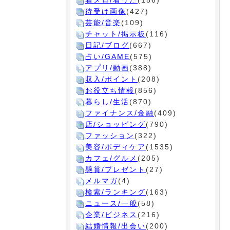
着メロ/着うた
(156)
待受け画像
(427)
芸能/音楽
(109)
チャット/掲示板
(116)
日記/ブログ
(667)
占い/GAME
(575)
アプリ/動画
(388)
収入/ポイント
(208)
お役立ち情報
(856)
暮らし/生活
(870)
ファイナンス/金融
(409)
店/ショッピング
(790)
ファッション
(322)
美容/ボディケア
(1535)
カフェ/グルメ
(205)
懸賞/プレゼント
(27)
メルマガ
(4)
検索/ランキング
(163)
ニュース/一般
(58)
企業/ビジネス
(216)
結婚情報/出会い
(200)