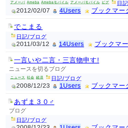
アメーバ
Ameba
Amebaモバイル
アメーバモバイル
ピグ
日記
2012/02/07
4Users
ブックマー
でこまる
日記/ブログ
2011/03/12
14Users
ブックマ
一言いや二言・三言物申す!
ニュースを切るブログ
ニュース
社会
経済
日記/ブログ
2008/12/23
1Users
ブックマー
あずま３０♂
ブログ
日記/ブログ
2008/12/23
1Users
ブックマー