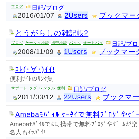
ブログ
日記/ブログ
2016/01/07
2Users
ブックマー
とうがらしの雑記帳2
ブログ
ケータイ小説
携帯小説
バイク
オートバイ
日記/ブ
2008/11/09
1Users
ブックマー
ｺﾚ(･∀･)ｲｲ!
便利ｻｲﾄのﾘﾝｸ集
サポート
タグ
レンタル
便利
日記/ブログ
2011/03/12
22Users
ブックマ
Amebaﾓﾊﾞｲﾙ ｹｰﾀｲで無料ﾌﾞﾛｸﾞやｹﾞｰ
Amebaﾓﾊﾞｲﾙでは､携帯で無料ﾌﾞﾛｸﾞやｹﾞｰ
名人もｲｯﾊﾟｲ!