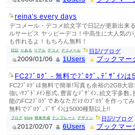
reina's every days
デコメール・デコメ絵文字で日記が更新出来
ルサービス ヤッピーデコ！中高生に大人気の
も作れるよ！もちろん無料！
日記
りある
リアル
デコメ
デコメール
日記/ブログ
2009/01/06
1Users
ブックマー
FC2ﾌﾞﾛｸﾞ - 無料でﾌﾞﾛｸﾞ､ﾃﾞｻﾞｲﾝ
FC2ﾌﾞﾛｸﾞは無料で簡単!写真も余裕の2GB大容量
強いｻﾌﾞﾄﾞﾒｲﾝ形式､豊富なﾃﾞｻﾞｲﾝ､絵文字多数､携帯
能のFC2ﾌﾞﾛｸﾞであなただけのﾌﾞﾛｸﾞを作ってみま
無料でﾌﾞﾛｸﾞ､ﾃﾞｻﾞｲﾝは5000種類以上!!
ブログ
blog
簡単作成
テンプレート
デザイン
日記/ブログ
2012/02/07
6Users
ブックマー