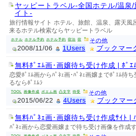
ヤッピートラベル-全国ホテル/温泉
イト-
旅行情報サイト ホテル、旅館、温泉、露天風
来るホテル検索ならヤッピートラベル
ホテル
ホテル予約
ホテル予約
宿泊
宿
その他
2008/11/06
1Users
ブックマー
無料ﾎﾟｴﾑ画･画嬢待ち受け作成 | ﾎﾟｴ
恋愛ﾎﾟｴﾑ画からﾊﾟﾈｪ画･ﾊﾟﾈｪ画嬢までﾎﾟｴﾑ待
るならﾎﾟｴﾑﾗ
TOOL
画像作成
ポエム画
凸文字
待受
その他
2015/06/22
4Users
ブックマー
無料ﾊﾟﾈｪ画･画嬢待ち受け作成ｻｲﾄ | ﾊ
ﾊﾟﾈｪ画から恋愛画嬢まで待ち受け画像を作成する