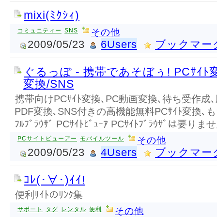
mixi(ﾐｸｼｨ)
コミュニティー
SNS
その他
2009/05/23
6Users
ブックマー
ぐるっぽ - 携帯であそぼぅ! PCｻｲﾄ
変換/SNS
携帯向けPCｻｲﾄ変換､PC動画変換､待ち受作成､
PDF変換､SNS付きの高機能無料PCｻｲﾄ変換､も
ﾌﾙﾌﾞﾗｳｻﾞ PCｻｲﾄﾋﾞｭｰｱ PCｻｲﾄﾌﾞﾗｳｻﾞは要りま
PCサイトビューアー
モバイルツール
その他
2009/05/23
4Users
ブックマー
ｺﾚ(･∀･)ｲｲ!
便利ｻｲﾄのﾘﾝｸ集
サポート
タグ
レンタル
便利
その他