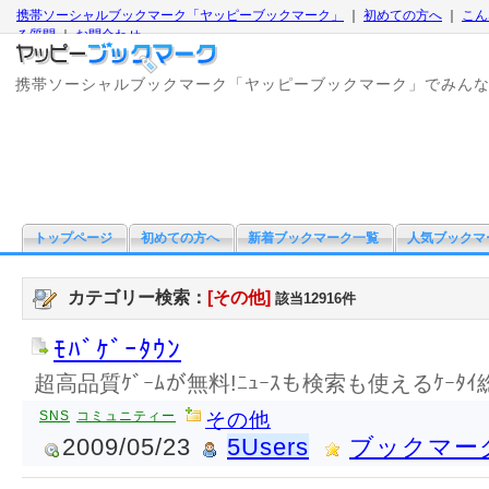
携帯ソーシャルブックマーク「ヤッピーブックマーク」
｜
初めての方へ
｜
こん
る質問
｜
お問合わせ
携帯ソーシャルブックマーク「ヤッピーブックマーク」でみん
トップページ
初めての方へ
新着ブックマーク一覧
人気ブックマ
カテゴリー検索：
[その他]
該当12916件
ﾓﾊﾞｹﾞｰﾀｳﾝ
超高品質ｹﾞｰﾑが無料!ﾆｭｰｽも検索も使えるｹｰﾀｲ総合
SNS
コミュニティー
その他
2009/05/23
5Users
ブックマー