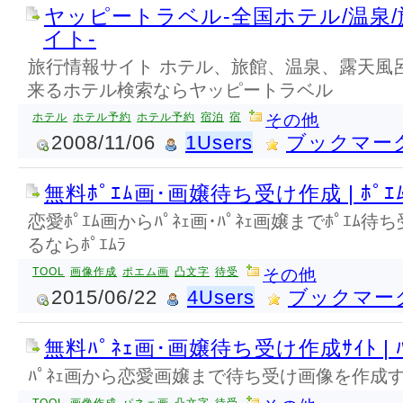
ヤッピートラベル-全国ホテル/温泉
イト-
旅行情報サイト ホテル、旅館、温泉、露天風
来るホテル検索ならヤッピートラベル
ホテル
ホテル予約
ホテル予約
宿泊
宿
その他
2008/11/06
1Users
ブックマー
無料ﾎﾟｴﾑ画･画嬢待ち受け作成 | ﾎﾟｴ
恋愛ﾎﾟｴﾑ画からﾊﾟﾈｪ画･ﾊﾟﾈｪ画嬢までﾎﾟｴﾑ待
るならﾎﾟｴﾑﾗ
TOOL
画像作成
ポエム画
凸文字
待受
その他
2015/06/22
4Users
ブックマー
無料ﾊﾟﾈｪ画･画嬢待ち受け作成ｻｲﾄ | ﾊ
ﾊﾟﾈｪ画から恋愛画嬢まで待ち受け画像を作成する