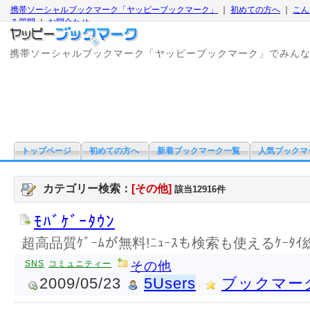
携帯ソーシャルブックマーク「ヤッピーブックマーク」
｜
初めての方へ
｜
こん
る質問
｜
お問合わせ
携帯ソーシャルブックマーク「ヤッピーブックマーク」でみん
トップページ
初めての方へ
新着ブックマーク一覧
人気ブックマ
カテゴリー検索：
[その他]
該当12916件
ﾓﾊﾞｹﾞｰﾀｳﾝ
超高品質ｹﾞｰﾑが無料!ﾆｭｰｽも検索も使えるｹｰﾀｲ総合
SNS
コミュニティー
その他
2009/05/23
5Users
ブックマー