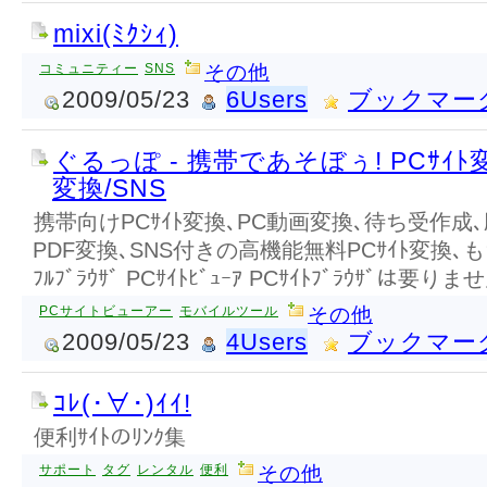
mixi(ﾐｸｼｨ)
コミュニティー
SNS
その他
2009/05/23
6Users
ブックマー
ぐるっぽ - 携帯であそぼぅ! PCｻｲﾄ
変換/SNS
携帯向けPCｻｲﾄ変換､PC動画変換､待ち受作成､
PDF変換､SNS付きの高機能無料PCｻｲﾄ変換､も
ﾌﾙﾌﾞﾗｳｻﾞ PCｻｲﾄﾋﾞｭｰｱ PCｻｲﾄﾌﾞﾗｳｻﾞは要りま
PCサイトビューアー
モバイルツール
その他
2009/05/23
4Users
ブックマー
ｺﾚ(･∀･)ｲｲ!
便利ｻｲﾄのﾘﾝｸ集
サポート
タグ
レンタル
便利
その他