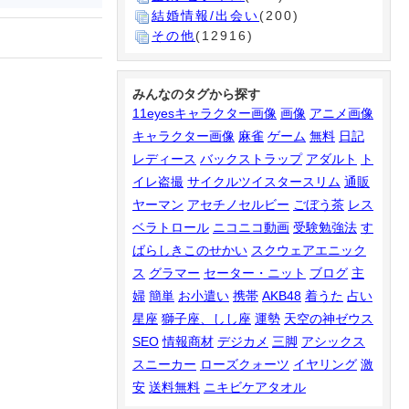
結婚情報/出会い
(200)
その他
(12916)
みんなのタグから探す
11eyesキャラクター画像
画像
アニメ画像
キャラクター画像
麻雀
ゲーム
無料
日記
レディース
バックストラップ
アダルト
ト
イレ盗撮
サイクルツイスタースリム
通販
ヤーマン
アセチノセルビー
ごぼう茶
レス
ベラトロール
ニコニコ動画
受験勉強法
す
ばらしきこのせかい
スクウェアエニック
ス
グラマー
セーター・ニット
ブログ
主
婦
簡単
お小遣い
携帯
AKB48
着うた
占い
星座
獅子座、しし座
運勢
天空の神ゼウス
SEO
情報商材
デジカメ
三脚
アシックス
スニーカー
ローズクォーツ
イヤリング
激
安
送料無料
ニキビケアタオル