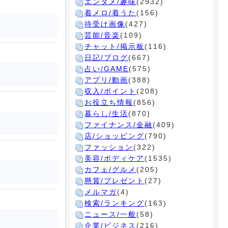
エンタメ/趣味
(2932)
着メロ/着うた
(156)
待受け画像
(427)
芸能/音楽
(109)
チャット/掲示板
(116)
日記/ブログ
(667)
占い/GAME
(575)
アプリ/動画
(388)
収入/ポイント
(208)
お役立ち情報
(856)
暮らし/生活
(870)
ファイナンス/金融
(409)
店/ショッピング
(790)
ファッション
(322)
美容/ボディケア
(1535)
カフェ/グルメ
(205)
懸賞/プレゼント
(27)
メルマガ
(4)
検索/ランキング
(163)
ニュース/一般
(58)
企業/ビジネス
(216)