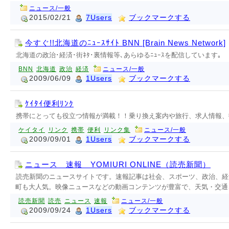
ニュース/一般
2015/02/21
7Users
ブックマークする
今すぐ!!北海道のﾆｭｰｽｻｲﾄ BNN [Brain News Network]
北海道の政治･経済･街ﾈﾀ･裏情報等､あらゆるﾆｭｰｽを配信しています｡
BNN
北海道
政治
経済
ニュース/一般
2009/06/09
1Users
ブックマークする
ｹｲﾀｲ便利ﾘﾝｸ
携帯にとっても役立つ情報が満載！！乗り換え案内や旅行、求人情報、
ケイタイ
リンク
携帯
便利
リンク集
ニュース/一般
2009/09/01
1Users
ブックマークする
ニュース 速報 YOMIURI ONLINE（読売新聞）
読売新聞のニュースサイトです。速報記事は社会、スポーツ、政治、経
町も大人気。映像ニュースなどの動画コンテンツが豊富で、天気・交通
読売新聞
読売
ニュース
速報
ニュース/一般
2009/09/24
1Users
ブックマークする