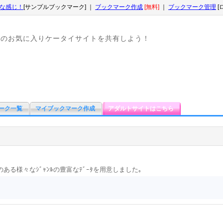
な感じ！
[サンプルブックマーク] ｜
ブックマーク作成
[無料]
｜
ブックマーク管理
[
なのお気に入りケータイサイトを共有しよう！
ーク一覧
マイブックマーク作成
アダルトサイトはこちら
のある様々なｼﾞｬﾝﾙの豊富なﾃﾞｰﾀを用意しました｡