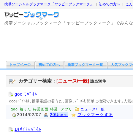
携帯ソーシャルブックマーク「ヤッピーブックマーク」
｜
初めての方へ
｜
こん
携帯ソーシャルブックマーク「ヤッピーブックマーク」でみん
トップページ
初めての方へ
新着ブックマーク一覧
人気ブックマ
カテゴリー検索：
[ニュース/一般]
該当58件
goo ﾓﾊﾞｲﾙ
gooﾓﾊﾞｲﾙは､携帯電話の着うた､画像､ﾃﾞｺﾒを簡単に検索できます｡人気
goo
着うた
待受画面
待受
iアプリ
ニュース/一般
2014/02/07
20Users
ブックマークする
ｴｷｻｲﾄﾓﾊﾞｲﾙ