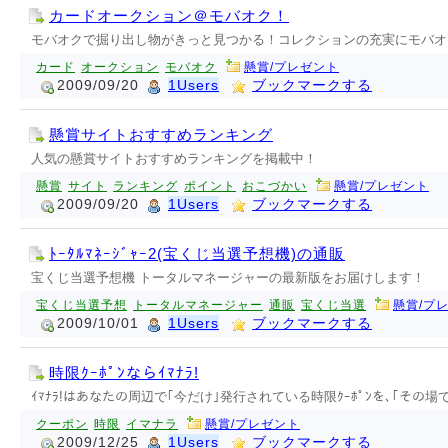
カードオークション＠モバオク！
モバオクで掘り出し物がきっと見つかる！コレクションの充実にモバオ
カード
オークション
モバオク
懸賞/プレゼント
2009/09/20
1Users
ブックマークする
懸賞サイトおすすめランキング
人気の懸賞サイトおすすめランキングを掲載中！
懸賞
サイト
ランキング
ポイント
おこづかい
懸賞/プレゼント
2009/09/20
1Users
ブックマークする
ﾄｰﾀﾙﾏﾈｰｼﾞｬｰ2(宝くじ当選予想機)の通販
宝くじ当選予想機 トータルマネージャーの最新版をお届けします！
宝くじ当選予想
トータルマネージャー
通販
宝くじ当選
懸賞/プ
2009/10/01
1Users
ブックマークする
時限ｸｰﾎﾟﾝならｲﾏﾅﾗ!
ｲﾏﾅﾗ!はあなたの周辺で｢今だけ｣発行されている時限ｸｰﾎﾟﾝを､｢その場で
クーポン
時限
イマナラ
懸賞/プレゼント
2009/12/25
1Users
ブックマークする