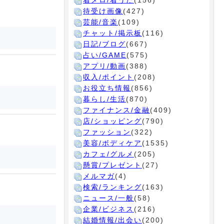
着メロ/着うた
(156)
待受け画像
(427)
芸能/音楽
(109)
チャット/掲示板
(116)
日記/ブログ
(667)
占い/GAME
(575)
アプリ/動画
(388)
収入/ポイント
(208)
お役立ち情報
(856)
暮らし/生活
(870)
ファイナンス/金融
(409)
店/ショッピング
(790)
ファッション
(322)
美容/ボディケア
(1535)
カフェ/グルメ
(205)
懸賞/プレゼント
(27)
メルマガ
(4)
検索/ランキング
(163)
ニュース/一般
(58)
企業/ビジネス
(216)
結婚情報/出会い
(200)