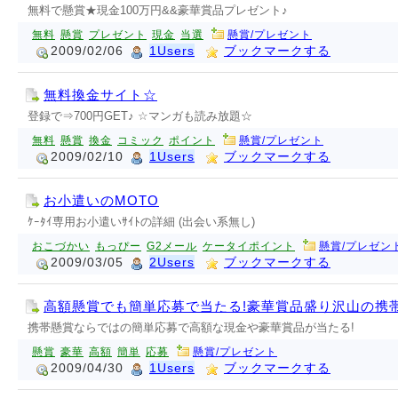
無料で懸賞★現金100万円&&豪華賞品プレゼント♪
無料
懸賞
プレゼント
現金
当選
懸賞/プレゼント
2009/02/06
1Users
ブックマークする
無料換金サイト☆
登録で⇒700円GET♪ ☆マンガも読み放題☆
無料
懸賞
換金
コミック
ポイント
懸賞/プレゼント
2009/02/10
1Users
ブックマークする
お小遣いのMOTO
ｹｰﾀｲ専用お小遣いｻｲﾄの詳細 (出会い系無し)
おこづかい
もっぴー
G2メール
ケータイポイント
懸賞/プレゼン
2009/03/05
2Users
ブックマークする
高額懸賞でも簡単応募で当たる!豪華賞品盛り沢山の携
携帯懸賞ならではの簡単応募で高額な現金や豪華賞品が当たる!
懸賞
豪華
高額
簡単
応募
懸賞/プレゼント
2009/04/30
1Users
ブックマークする