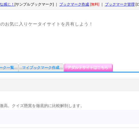
な感じ！
[サンプルブックマーク] ｜
ブックマーク作成
[無料]
｜
ブックマーク管理
[
なのお気に入りケータイサイトを共有しよう！
ーク一覧
マイブックマーク作成
アダルトサイトはこちら
激高。クイズ懸賞を徹底的に比較解剖します。