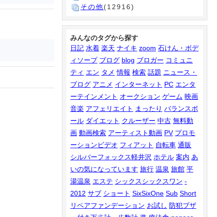
その他
(12916)
みんなのタグから探す
日記
水着
楽天
ナイキ
zoom
石けん・ボデ
ィソープ
ブログ
blog
ブロガー
コミュニ
ティ
エン
タメ
情報
検索
話題
ニュース・
ブログ
アニメ
インターネット
PC
エンタ
ーテインメント
オークション
ゲーム
映画
音楽
アフェリエイト
まったり
バランスボ
ール
ダイエット
クルーザー
中古
無料動
画
動画検索
アーティスト動画
PV
プロモ
ーションビデオ
フィアット
自転車
通販
シルバーフォックス軽井沢
ホテル
案内
あ
いの気になっています
旅行
温泉
旅館
平
湯温泉
エステ
シックスシックスワン
-
2012
サブ
ショート
SixSixOne
Sub
Short
リペアファンデーション
お試し
防犯ブザ