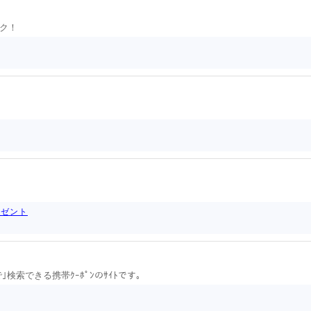
ク！
レゼント
｣検索できる携帯ｸｰﾎﾟﾝのｻｲﾄです｡