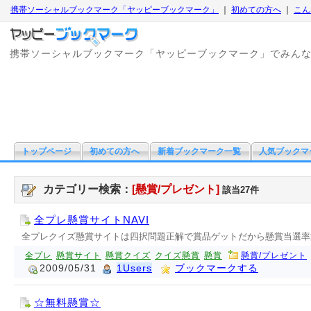
携帯ソーシャルブックマーク「ヤッピーブックマーク」
｜
初めての方へ
｜
こん
携帯ソーシャルブックマーク「ヤッピーブックマーク」でみん
トップページ
初めての方へ
新着ブックマーク一覧
人気ブックマ
カテゴリー検索：
[懸賞/プレゼント]
該当27件
全プレ懸賞サイトNAVI
全プレクイズ懸賞サイトは四択問題正解で賞品ゲットだから懸賞当選率
全プレ
懸賞サイト
懸賞クイズ
クイズ懸賞
懸賞
懸賞/プレゼント
2009/05/31
1Users
ブックマークする
☆無料懸賞☆