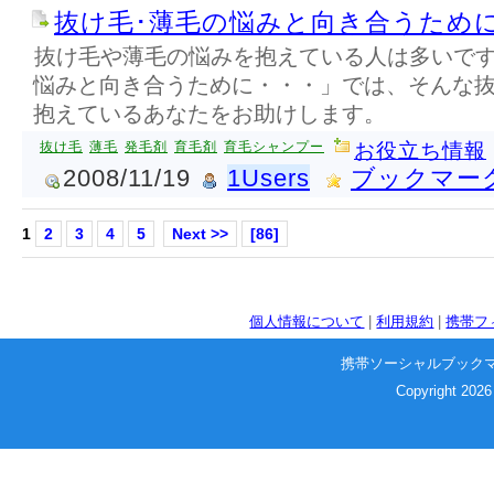
抜け毛･薄毛の悩みと向き合うために
抜け毛や薄毛の悩みを抱えている人は多いで
悩みと向き合うために・・・」では、そんな
抱えているあなたをお助けします。
抜け毛
薄毛
発毛剤
育毛剤
育毛シャンプー
お役立ち情報
2008/11/19
1Users
ブックマー
1
2
3
4
5
Next >>
[86]
個人情報について
|
利用規約
|
携帯フ
携帯ソーシャルブック
Copyright 2026