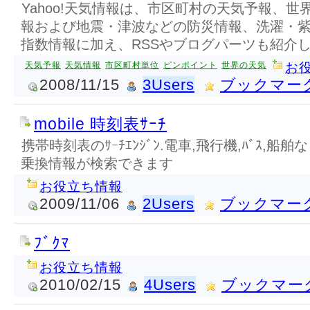
Yahoo!天気情報は、市区町村の天気予報、
報および地震・津波などの防災情報、洗濯・
指数情報に加え、RSSやブログパーツも紹介
天気予報
天気情報
市区町村単位
ピンポイント
世界の天気
お
2008/11/15
3Users
ブックマー
mobile 時刻表ｻｰﾁ
携帯時刻表のｻｰﾁｴﾝｼﾞﾝ.電車,飛行機,ﾊﾞｽ,船舶
乗換情報が検索できます
お役立ち情報
2009/11/06
2Users
ブックマー
ﾌﾞｸﾏ
お役立ち情報
2010/02/15
4Users
ブックマー