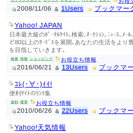
ガソリンスタンド
ガソリン
レギュラー
ハイオク
セルフ
お役
2008/11/06
1Users
ブックマー
Yahoo! JAPAN
日本最大級のﾎﾟｰﾀﾙｻｲﾄ｡検索､ｵｰｸｼｮﾝ､ﾆｭｰｽ､ﾒｰﾙ､ｺ
ど80以上のｻｰﾋﾞｽを展開｡あなたの生活をより豊かに
を目指していきます｡
検索
情報
ショッピング
お役立ち情報
2016/06/21
13Users
ブックマ
ｺﾚ(･∀･)ｲｲ!
便利ｻｲﾄのﾘﾝｸ集
便利
携帯
お役立ち情報
2010/06/26
22Users
ブックマ
Yahoo!天気情報