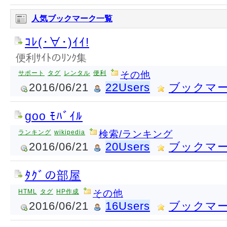
人気ブックマーク一覧
ｺﾚ(･∀･)ｲｲ!
便利ｻｲﾄのﾘﾝｸ集
サポート
タグ
レンタル
便利
その他
2016/06/21
22Users
ブックマ
goo ﾓﾊﾞｲﾙ
ランキング
wikipedia
検索/ランキング
2016/06/21
20Users
ブックマ
ﾀｸﾞの部屋
HTML
タグ
HP作成
その他
2016/06/21
16Users
ブックマ