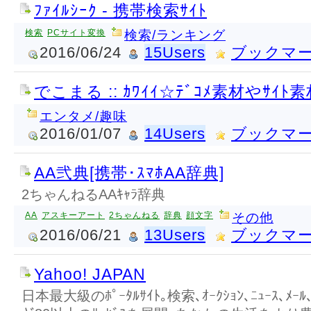
ﾌｧｲﾙｼｰｸ - 携帯検索ｻｲﾄ
検索
PCサイト変換
検索/ランキング
2016/06/24
15Users
ブックマ
でこまる :: ｶﾜｲｲ☆ﾃﾞｺﾒ素材やｻｲﾄ
エンタメ/趣味
2016/01/07
14Users
ブックマ
AA弐典[携帯･ｽﾏﾎAA辞典]
2ちゃんねるAAｷｬﾗ辞典
AA
アスキーアート
2ちゃんねる
辞典
顔文字
その他
2016/06/21
13Users
ブックマ
Yahoo! JAPAN
日本最大級のﾎﾟｰﾀﾙｻｲﾄ｡検索､ｵｰｸｼｮﾝ､ﾆｭｰｽ､ﾒｰﾙ､ｺ