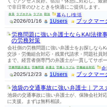
くでアクセス良好。宿泊・休憩に対応し、最
で非日常のひとときを快適にご提供します。
奈良
ラブホテル
ラブホ
宿泊
暮らし/生活
2026/01/16
1Users
ブックマー
労務問題に強い弁護士ならKAI法律
の労務対策
会社側の労務問題に強い弁護士をお探しならK
交渉・労働組合対応・残業代請求・問題社員
まで、経営者側専門の弁護士が一貫してサポ
労務問題弁護士
労働問題
弁護士
労務トラブル
労働組合対応
企
2025/12/23
1Users
ブックマー
池袋の交通事故に強い弁護士｜アス
池袋の交通事故に強い弁護士が、保険会社対
に支援。まずは無料相談。