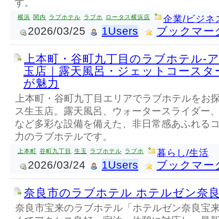
す。
横浜
関内
ラブホテル
ラブホ
ロータス横浜店
企業/ビジネ
2026/03/25
1Users
ブックマー
上本町・谷町九丁目のラブホテル-
玉店｜露天風呂・ジェットコースタ
が魅力
上本町・谷町九丁目エリアでラブホテルをお
ス生玉店。露天風呂、ウォータースライダー
など多彩な設備を備えた、非日常感あふれる
力のラブホテルです。
上本町
谷町九丁目
生玉
ラブホテル
ラブホ
暮らし/生活
2026/03/24
1Users
ブックマー
奈良市のラブホテル ホテルゼン奈
奈良市宝来のラブホテル「ホテルゼン奈良宝