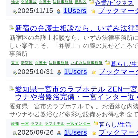
池袋
交通事故
弁護士
法律事務所
豊島区
企業/ビジネス
2025/11/15
1Users
ブックマー
新宿の弁護士相談なら、いずみ法律
新宿区の弁護士相談なら、いずみ法律事務所
しい案件こそ、「弁護士」の腕の見せどころ
事務所
東京
新宿区
弁護士
法律事務所
いずみ法律事務所
暮らし/
2025/10/31
1Users
ブックマー
愛知県一宮市のラブホテル ZEN一
ウナや岩盤浴完備・一宮インター近
愛知県一宮市のラブホテルです。お洒落な内
サウナや岩盤浴など多彩な設備をお得な料金
愛知
一宮
ラブホ
ラブホテル
一宮インター
暮らし/生活
2025/09/26
1Users
ブックマー